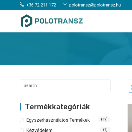
Skip
+36 72 211 172
polotransz@polotransz.hu
to
content
Termékkategóriák
Egyszerhasználatos Termékek
(19)
Kézvédelem
(1)