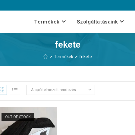
Termékek
Szolgáltatásaink
fekete
>
Termékek
>
fekete
Alapértelmezett rendezés
OUT OF STOCK