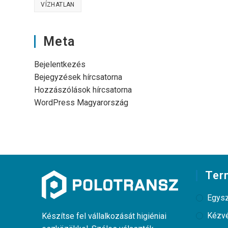
VÍZHATLAN
Meta
Bejelentkezés
Bejegyzések hírcsatorna
Hozzászólások hírcsatorna
WordPress Magyarország
Ter
Egysz
Kézv
Készítse fel vállalkozását higiéniai