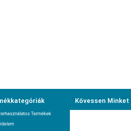
mékkategóriák
Kövessen Minket
erhasználatos Termékek
édelem