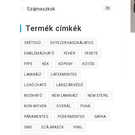
Szájmaszkok
(8)
Termék címkék
3RÉTEGŰ
EGYSZERHASZNÁLATOS
EMBLÉMÁZHATÓ
FEHÉR
FEKETE
FFP3
KÉK
KÖPENY
KÖTŐS
LAMINÁLT
LATEXMENTES
LOGÓZHATÓ
LÁBSZÁRVÉDŐ
MOSHATÓ
NEM LAMINÁLT
NEM STERIL
NON-WOVEN
OVERÁL
PUHA
PÁRAMENTES
PÚDERMENTES
SAPKA
SMS
SZÁJMASZK
VINIL